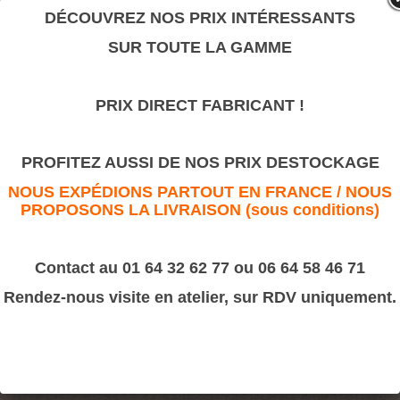
valeur sûre.
DÉCOUVREZ NOS PRIX INTÉRESSANTS
SUR TOUTE LA GAMME
Motif cannelé
PRIX DIRECT FABRICANT !
>
Motifs décoratifs Bois & Résine
>
Résine
Motif cannelé
PROFITEZ AUSSI DE NOS PRIX DESTOCKAGE
NOUS EXPÉDIONS PARTOUT EN FRANCE / NOUS
PROPOSONS LA LIVRAISON (sous conditions)
Contact au 01 64 32 62 77 ou 06 64 58 46 71
Rendez-nous visite en atelier, sur RDV uniquement.
Dimension :
55x170