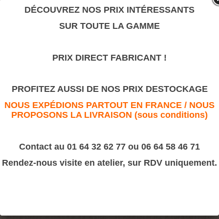
valeur sûre.
DÉCOUVREZ NOS PRIX INTÉRESSANTS
SUR TOUTE LA GAMME
Motif B 29 BIS
PRIX DIRECT FABRICANT !
>
Motifs décoratifs Bois & Résine
>
Résine
Motif B 29 BIS
PROFITEZ AUSSI DE NOS PRIX DESTOCKAGE
NOUS EXPÉDIONS PARTOUT EN FRANCE / NOUS
PROPOSONS LA LIVRAISON (sous conditions)
Contact au 01 64 32 62 77 ou 06 64 58 46 71
Rendez-nous visite en atelier, sur RDV uniquement.
Dimension :
55x260