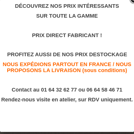
valeur sûre.
DÉCOUVREZ NOS PRIX INTÉRESSANTS
SUR TOUTE LA GAMME
Guirlande courbe
PRIX DIRECT FABRICANT !
>
Motifs décoratifs Bois & Résine
>
Résine
Guirlande courbe
PROFITEZ AUSSI DE NOS PRIX DESTOCKAGE
NOUS EXPÉDIONS PARTOUT EN FRANCE / NOUS
PROPOSONS LA LIVRAISON (sous conditions)
Contact au 01 64 32 62 77 ou 06 64 58 46 71
Rendez-nous visite en atelier, sur RDV uniquement.
Dimension : 110x160