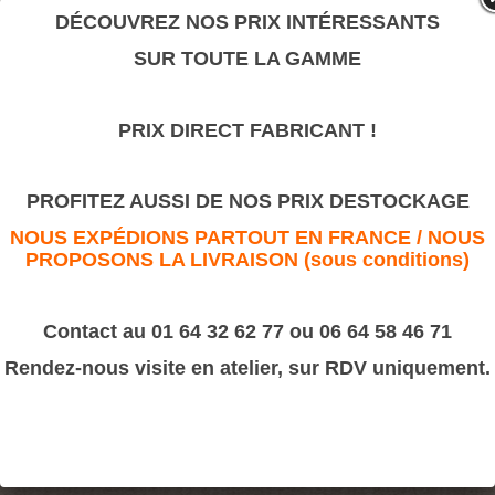
valeur sûre.
DÉCOUVREZ NOS PRIX INTÉRESSANTS
SUR TOUTE LA GAMME
Couronne sculptée
PRIX DIRECT FABRICANT !
>
Motifs décoratifs Bois & Résine
>
Résine
Couronne sculptée
PROFITEZ AUSSI DE NOS PRIX DESTOCKAGE
NOUS EXPÉDIONS PARTOUT EN FRANCE / NOUS
PROPOSONS LA LIVRAISON (sous conditions)
Contact au 01 64 32 62 77 ou 06 64 58 46 71
Rendez-nous visite en atelier, sur RDV uniquement.
Dimension : 240x170 épaisseur 30