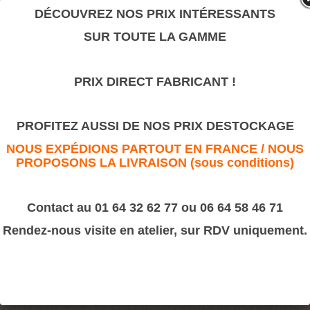
valeur sûre.
DÉCOUVREZ NOS PRIX INTÉRESSANTS
SUR TOUTE LA GAMME
Coquille creuse CC02
PRIX DIRECT FABRICANT !
>
Motifs décoratifs Bois & Résine
>
Résine
Coquille creuse CC02
PROFITEZ AUSSI DE NOS PRIX DESTOCKAGE
NOUS EXPÉDIONS PARTOUT EN FRANCE / NOUS
PROPOSONS LA LIVRAISON (sous conditions)
Contact au 01 64 32 62 77 ou 06 64 58 46 71
Rendez-nous visite en atelier, sur RDV uniquement.
Dimension :
90x125