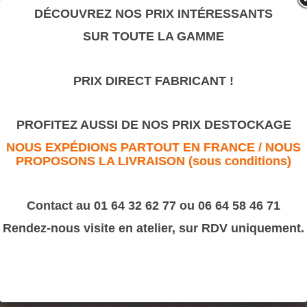
valeur sûre.
DÉCOUVREZ NOS PRIX INTÉRESSANTS
SUR TOUTE LA GAMME
Anneaux de rideau
PRIX DIRECT FABRICANT !
>
Tournages sur bois
>
Divers
>
Quille
Anneaux de rideau
PROFITEZ AUSSI DE NOS PRIX DESTOCKAGE
NOUS EXPÉDIONS PARTOUT EN FRANCE / NOUS
PROPOSONS LA LIVRAISON (sous conditions)
Contact au 01 64 32 62 77 ou 06 64 58 46 71
Rendez-nous visite en atelier, sur RDV uniquement.