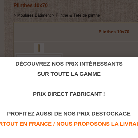
Plinthes 10x70
>
Moulures Bâtiment
>
Plinthe & Tête de plinthe
Plinthes 10x70
DÉCOUVREZ NOS PRIX INTÉRESSANTS
SUR TOUTE LA GAMME
PRIX DIRECT FABRICANT !
PROFITEZ AUSSI DE NOS PRIX DESTOCKAGE
Retour à la rubrique
TOUT EN FRANCE / NOUS PROPOSONS LA LIVRAISO