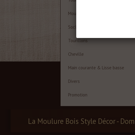
Moulures à cadre
Socles
Tourillons
Cheville
Main courante & Lisse basse
Divers
Promotion
La Moulure Bois Style Décor - Dom