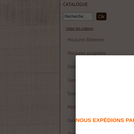
CATALOGUE
Vider les critères
Moulures Bâtiment
Moulures sculptées
Corniche et rosace polyuréthane
Corniches Bois
Sculptures
Motifs décoratifs Bois & Résine
NOUS EXPÉDIONS PAR
Coulisses de table
Tournages sur bois