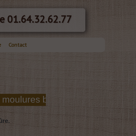
e 01.64.32.62.77
e
Contact
ûre.