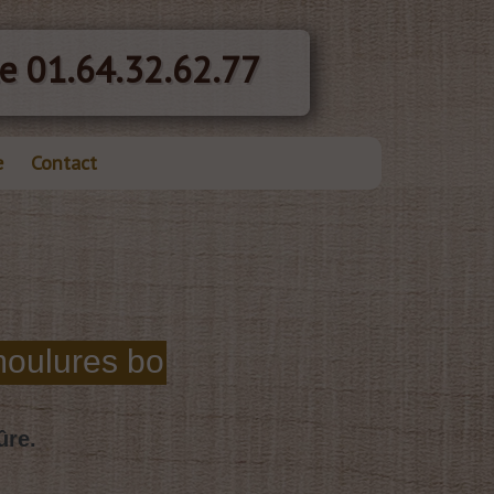
e 01.64.32.62.77
e
Contact
ûre.