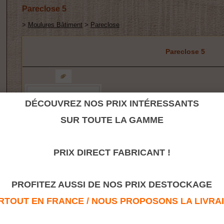
Pareclose 5
>
Moulures Bâtiment
>
Pareclose
Pareclose 5
DÉCOUVREZ NOS PRIX INTÉRESSANTS
SUR TOUTE LA GAMME
PRIX DIRECT FABRICANT !
Retour à la rubrique
PROFITEZ AUSSI DE NOS PRIX DESTOCKAGE
TOUT EN FRANCE / NOUS PROPOSONS LA LIVRAISO