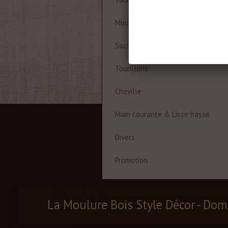
Moulures à cadre
Socles
Tourillons
Cheville
Main courante & Lisse basse
Divers
Promotion
La Moulure Bois Style Décor - Dom