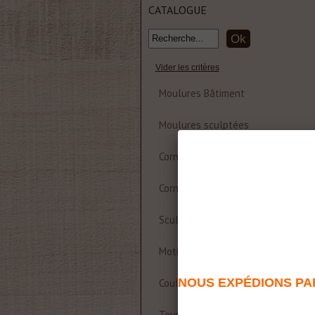
CATALOGUE
Vider les critères
Moulures Bâtiment
Moulures sculptées
Corniche et rosace polyuréthane
Corniches Bois
Sculptures
Motifs décoratifs Bois & Résine
NOUS EXPÉDIONS PAR
Coulisses de table
Tournages sur bois