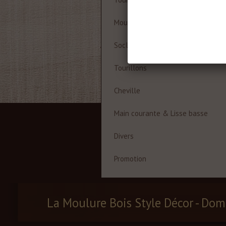
Moulures à cadre
Socles
Tourillons
Cheville
Main courante & Lisse basse
Divers
Promotion
La Moulure Bois Style Décor - Dom