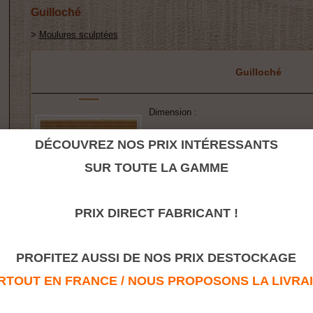
Guilloché
>
Moulures sculptées
Guilloché
Dimension :
11MM
11X7
DÉCOUVREZ NOS PRIX INTÉRESSANTS
12MM
12X8
SUR TOUTE LA GAMME
15MM
15X8
24MM
24X12
PRIX DIRECT FABRICANT !
PROFITEZ AUSSI DE NOS PRIX DESTOCKAGE
Retour à la rubrique
TOUT EN FRANCE / NOUS PROPOSONS LA LIVRAISO