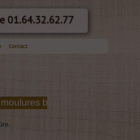
e 01.64.32.62.77
e
Contact
ûre.