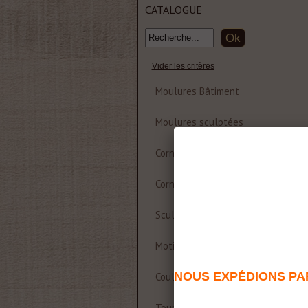
CATALOGUE
Vider les critères
Moulures Bâtiment
Moulures sculptées
Corniche et rosace polyuréthane
Corniches Bois
Sculptures
Motifs décoratifs Bois & Résine
NOUS EXPÉDIONS PAR
Coulisses de table
Tournages sur bois