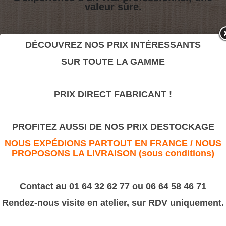
valeur sûre.
1/2 D874
DÉCOUVREZ NOS PRIX INTÉRESSANTS
>
Moulures sculptées
SUR TOUTE LA GAMME
1/2 D874
PRIX DIRECT FABRICANT !
PROFITEZ AUSSI DE NOS PRIX DESTOCKAGE
NOUS EXPÉDIONS PARTOUT EN FRANCE / NOUS
PROPOSONS LA LIVRAISON (sous conditions)
Contact au 01 64 32 62 77 ou 06 64 58 46 71
Rendez-nous visite en atelier, sur RDV uniquement.
D874/10
10X4
D874/12
12X5