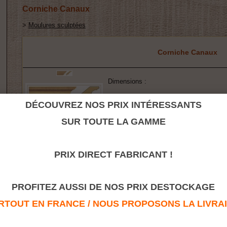
Corniche Canaux
>
Moulures sculptées
Corniche Canaux
Dimensions :
CRENAUX/MD/90
68x68
DÉCOUVREZ NOS PRIX INTÉRESSANTS
SUR TOUTE LA GAMME
PRIX DIRECT FABRICANT !
Retour à la rubrique
PROFITEZ AUSSI DE NOS PRIX DESTOCKAGE
TOUT EN FRANCE / NOUS PROPOSONS LA LIVRAISO