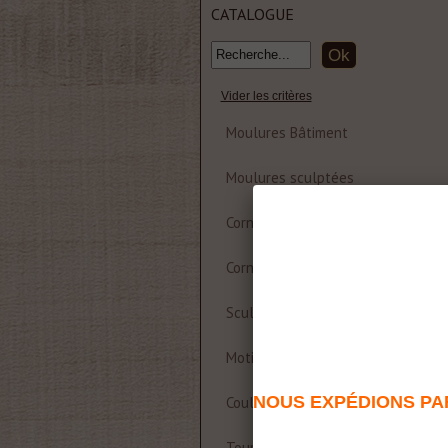
CATALOGUE
Vider les critères
Moulures Bâtiment
Moulures sculptées
Corniche et rosace polyuréthane
Corniches Bois
Sculptures
Motifs décoratifs Bois & Résine
NOUS EXPÉDIONS PAR
Coulisses de table
Tournages sur bois