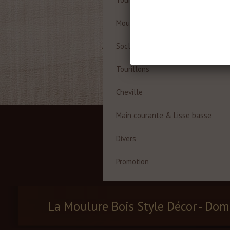
Moulures à cadre
Socles
Tourillons
Cheville
Main courante & Lisse basse
Divers
Promotion
La Moulure Bois Style Décor - Dom