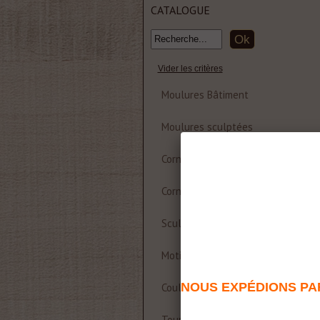
CATALOGUE
Vider les critères
Moulures Bâtiment
Moulures sculptées
Corniche et rosace polyuréthane
Corniches Bois
Sculptures
Motifs décoratifs Bois & Résine
NOUS EXPÉDIONS PAR
Coulisses de table
Tournages sur bois