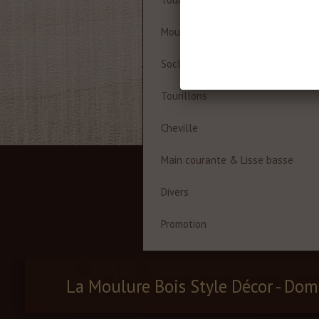
Moulures à cadre
Socles
Tourillons
Cheville
Main courante & Lisse basse
Divers
Promotion
La Moulure Bois Style Décor - Dom