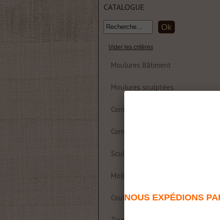
CATALOGUE
Vider les critères
Moulures Bâtiment
Moulures sculptées
Corniche et rosace polyuréthane
Corniches Bois
Sculptures
Motifs décoratifs Bois & Résine
NOUS EXPÉDIONS PAR
Coulisses de table
Tournages sur bois