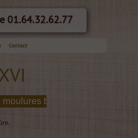
e 01.64.32.62.77
e
Contact
 XVI
ûre.