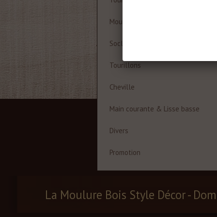
Moulures à cadre
Socles
Tourillons
Cheville
Main courante & Lisse basse
Divers
Promotion
La Moulure Bois Style Décor - Dom