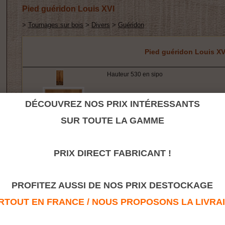
Pied guéridon Louis XVI
>
Tournages sur bois
>
Divers
>
Guéridon
Pied guéridon Louis XV
Hauteur 530 en sipo
DÉCOUVREZ NOS PRIX INTÉRESSANTS
SUR TOUTE LA GAMME
PRIX DIRECT FABRICANT !
PROFITEZ AUSSI DE NOS PRIX DESTOCKAGE
Retour à la rubrique
TOUT EN FRANCE / NOUS PROPOSONS LA LIVRAISO