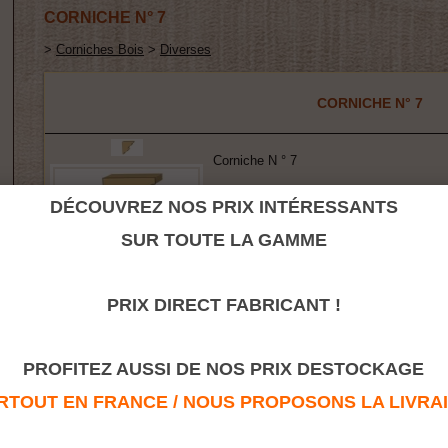
CORNICHE N° 7
>
Corniches Bois
>
Diverses
CORNICHE N° 7
Corniche N ° 7
Dimension : 47x55
DÉCOUVREZ NOS PRIX INTÉRESSANTS
Fabrication : Chêne ou autre sur deman
SUR TOUTE LA GAMME
PRIX DIRECT FABRICANT !
Retour à la rubrique
PROFITEZ AUSSI DE NOS PRIX DESTOCKAGE
TOUT EN FRANCE / NOUS PROPOSONS LA LIVRAISO