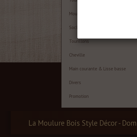
Moulures à cadre
Socles
Tourillons
Cheville
Main courante & Lisse basse
Divers
Promotion
La Moulure Bois Style Décor - Dom