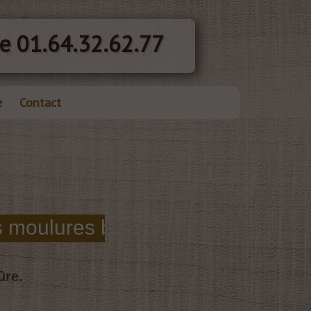
e 01.64.32.62.77
e
Contact
ûre.