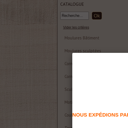
CATALOGUE
Vider les critères
Moulures Bâtiment
Moulures sculptées
Corniche et rosace polyuréthane
Corniches Bois
Sculptures
Motifs décoratifs Bois & Résine
NOUS EXPÉDIONS PAR
Coulisses de table
Tournages sur bois