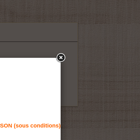
T
soit 30% de réduction jusqu'à
N (sous conditions)