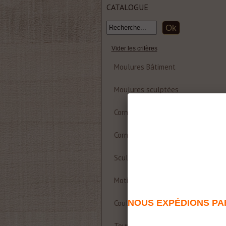
CATALOGUE
Vider les critères
Moulures Bâtiment
Moulures sculptées
Corniche et rosace polyuréthane
Corniches Bois
Sculptures
Motifs décoratifs Bois & Résine
NOUS EXPÉDIONS PAR
Coulisses de table
Tournages sur bois