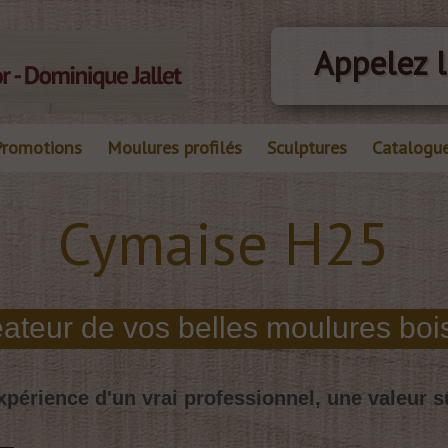
Appelez l
Promotions
Moulures profilés
Sculptures
Catalogu
Cymaise H25
de vos belles moulures bois
xpérience d'un vrai professionnel, une valeur s