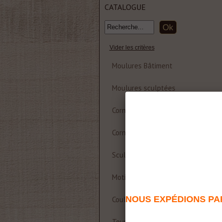
CATALOGUE
Vider les critères
Moulures Bâtiment
Moulures sculptées
Corniche et rosace polyuréthane
Corniches Bois
Sculptures
Motifs décoratifs Bois & Résine
NOUS EXPÉDIONS PAR
Coulisses de table
Tournages sur bois