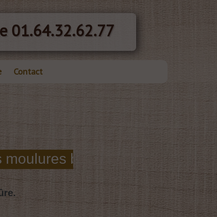
e 01.64.32.62.77
e
Contact
ûre.