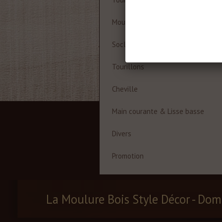
Moulures à cadre
Socles
Tourillons
Cheville
Main courante & Lisse basse
Divers
Promotion
La Moulure Bois Style Décor - Dom