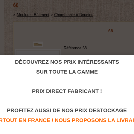
68
>
Moulures Bâtiment
>
Chambranle à Doucine
68
Référence 68
Dimension : 16x48
DÉCOUVREZ NOS PRIX INTÉRESSANTS
Fabrication : Pin - Chêne - Sipo ou aut
SUR TOUTE LA GAMME
PRIX DIRECT FABRICANT !
Retour à la rubrique
PROFITEZ AUSSI DE NOS PRIX DESTOCKAGE
TOUT EN FRANCE / NOUS PROPOSONS LA LIVRAISO