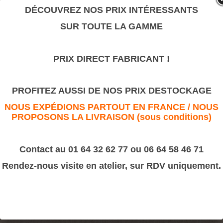
valeur sûre.
DÉCOUVREZ NOS PRIX INTÉRESSANTS
SUR TOUTE LA GAMME
Rosace Ovale
PRIX DIRECT FABRICANT !
>
Motifs décoratifs Bois & Résine
>
Bois
Rosace Ovale
PROFITEZ AUSSI DE NOS PRIX DESTOCKAGE
NOUS EXPÉDIONS PARTOUT EN FRANCE / NOUS
PROPOSONS LA LIVRAISON (sous conditions)
Contact au 01 64 32 62 77 ou 06 64 58 46 71
Rendez-nous visite en atelier, sur RDV uniquement.
Dimensions :
62x140 - 115x250