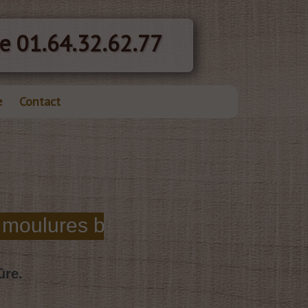
e 01.64.32.62.77
e
Contact
ûre.