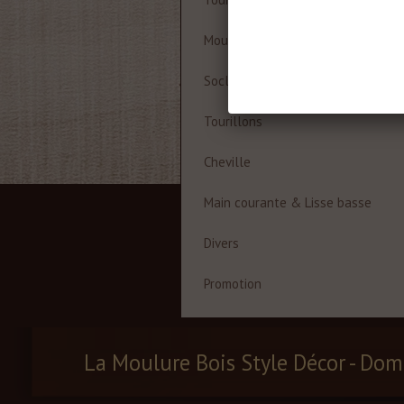
Moulures à cadre
Socles
Tourillons
Cheville
Main courante & Lisse basse
Divers
Promotion
La Moulure Bois Style Décor - Dom