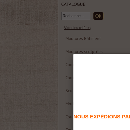
CATALOGUE
Vider les critères
Moulures Bâtiment
Moulures sculptées
Corniche et rosace polyuréthane
Corniches Bois
Sculptures
Motifs décoratifs Bois & Résine
NOUS EXPÉDIONS PAR
Coulisses de table
Tournages sur bois