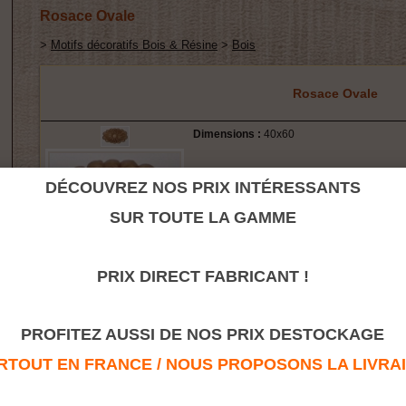
Rosace Ovale
>
Motifs décoratifs Bois & Résine
>
Bois
Rosace Ovale
Dimensions :
40x60
DÉCOUVREZ NOS PRIX INTÉRESSANTS
SUR TOUTE LA GAMME
PRIX DIRECT FABRICANT !
Retour à la rubrique
PROFITEZ AUSSI DE NOS PRIX DESTOCKAGE
TOUT EN FRANCE / NOUS PROPOSONS LA LIVRAISO