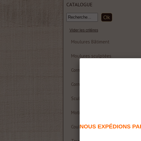
CATALOGUE
Vider les critères
Moulures Bâtiment
Moulures sculptées
Corniche et rosace polyuréthane
Corniches Bois
Sculptures
Motifs décoratifs Bois & Résine
NOUS EXPÉDIONS PAR
Coulisses de table
Tournages sur bois