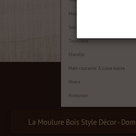
Moulures à cadre
Socles
Tourillons
Cheville
Main courante & Lisse basse
Divers
Promotion
La Moulure Bois Style Décor - Dom