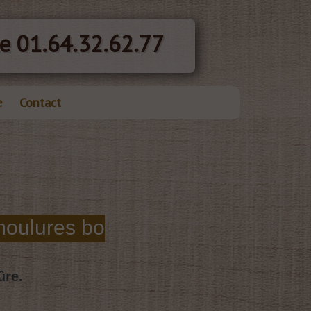
e 01.64.32.62.77
e
Contact
ûre.