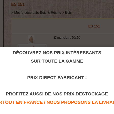
ES 151
>
Motifs décoratifs Bois & Résine
>
Bois
ES 151
Dimension : 50x50
DÉCOUVREZ NOS PRIX INTÉRESSANTS
SUR TOUTE LA GAMME
PRIX DIRECT FABRICANT !
PROFITEZ AUSSI DE NOS PRIX DESTOCKAGE
Retour à la rubrique
TOUT EN FRANCE / NOUS PROPOSONS LA LIVRAISO