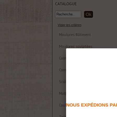
CATALOGUE
Vider les critères
Moulures Bâtiment
Moulures sculptées
Corniche et rosace polyuréthane
Corniches Bois
Sculptures
Motifs décoratifs Bois & Résine
NOUS EXPÉDIONS PAR
Coulisses de table
Tournages sur bois