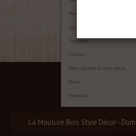
Moulures à cadre
Socles
Tourillons
Cheville
Main courante & Lisse basse
Divers
Promotion
La Moulure Bois Style Décor - Dom