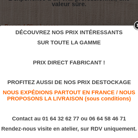
valeur sûre.
Bas pied Olive à masse
DÉCOUVREZ NOS PRIX INTÉRESSANTS
>
Tournages sur bois
>
Bas pied
SUR TOUTE LA GAMME
Bas pied Olive à masse
PRIX DIRECT FABRICANT !
PROFITEZ AUSSI DE NOS PRIX DESTOCKAGE
NOUS EXPÉDIONS PARTOUT EN FRANCE / NOUS
PROPOSONS LA LIVRAISON (sous conditions)
Contact au 01 64 32 62 77 ou 06 64 58 46 71
Bas pied olive à masse 55x55x300
Rendez-nous visite en atelier, sur RDV uniquement.
Masse de 150 mm